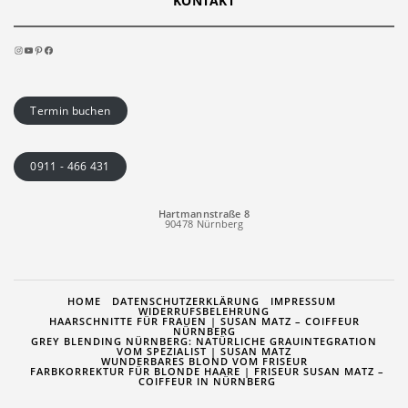
KONTAKT
INSTAGRAM
YOUTUBE
PINTEREST
FACEBOOK
Termin buchen
0911 - 466 431
Hartmannstraße 8
90478 Nürnberg
HOME
DATENSCHUTZERKLÄRUNG
IMPRESSUM
WIDERRUFSBELEHRUNG
HAARSCHNITTE FÜR FRAUEN | SUSAN MATZ – COIFFEUR
NÜRNBERG
GREY BLENDING NÜRNBERG: NATÜRLICHE GRAUINTEGRATION
VOM SPEZIALIST | SUSAN MATZ
WUNDERBARES BLOND VOM FRISEUR
FARBKORREKTUR FÜR BLONDE HAARE | FRISEUR SUSAN MATZ –
COIFFEUR IN NÜRNBERG