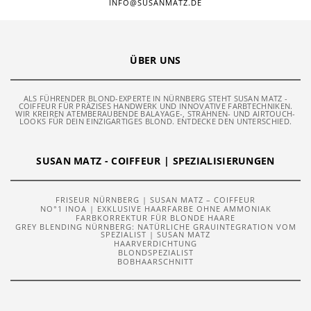
INFO@SUSANMATZ.DE
ÜBER UNS
ALS FÜHRENDER BLOND-EXPERTE IN NÜRNBERG STEHT SUSAN MATZ -
COIFFEUR FÜR PRÄZISES HANDWERK UND INNOVATIVE FARBTECHNIKEN.
WIR KREIREN ATEMBERAUBENDE BALAYAGE-, STRÄHNEN- UND AIRTOUCH-
LOOKS FÜR DEIN EINZIGARTIGES BLOND. ENTDECKE DEN UNTERSCHIED.
SUSAN MATZ - COIFFEUR | SPEZIALISIERUNGEN
FRISEUR NÜRNBERG | SUSAN MATZ – COIFFEUR
NO°1 INOA | EXKLUSIVE HAARFARBE OHNE AMMONIAK
FARBKORREKTUR FÜR BLONDE HAARE
GREY BLENDING NÜRNBERG: NATÜRLICHE GRAUINTEGRATION VOM
SPEZIALIST | SUSAN MATZ
HAARVERDICHTUNG
BLONDSPEZIALIST
BOBHAARSCHNITT