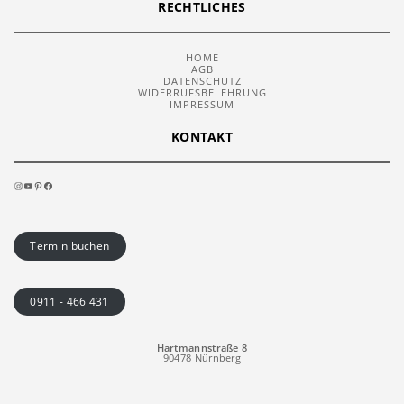
RECHTLICHES
HOME
AGB
DATENSCHUTZ
WIDERRUFSBELEHRUNG
IMPRESSUM
KONTAKT
INSTAGRAM
YOUTUBE
PINTEREST
FACEBOOK
Termin buchen
0911 - 466 431
Hartmannstraße 8
90478 Nürnberg