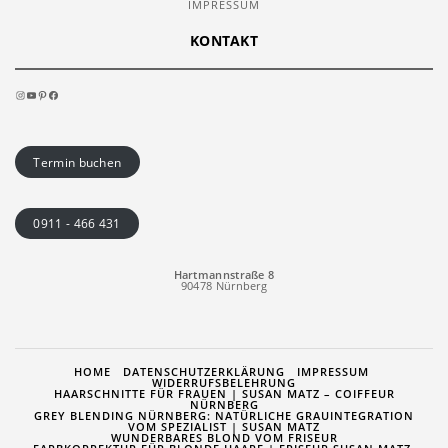
IMPRESSUM
KONTAKT
INSTAGRAM
YOUTUBE
PINTEREST
FACEBOOK
Termin buchen
0911 - 466 431
Hartmannstraße 8
90478 Nürnberg
HOME
DATENSCHUTZERKLÄRUNG
IMPRESSUM
WIDERRUFSBELEHRUNG
HAARSCHNITTE FÜR FRAUEN | SUSAN MATZ – COIFFEUR
NÜRNBERG
GREY BLENDING NÜRNBERG: NATÜRLICHE GRAUINTEGRATION
VOM SPEZIALIST | SUSAN MATZ
WUNDERBARES BLOND VOM FRISEUR